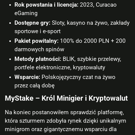
Rok powstania i licencja:
2023, Curacao
eGaming
Dostępne gry:
Sloty, kasyno na żywo, zakłady
sportowe i e-sport
Pakiet powitalny:
100% do 2000 PLN + 200
darmowych spinów
Metody płatności:
BLIK, szybkie przelewy,
portfele elektroniczne, kryptowaluty
Wsparcie:
Polskojęzyczny czat na żywo
przez całą dobę
MyStake – Król Minigier i Kryptowalut
Na koniec postanowiłem sprawdzić platformę,
która szturmem zdobyła rynek dzięki unikalnym
minigrom oraz gigantycznemu wsparciu dla