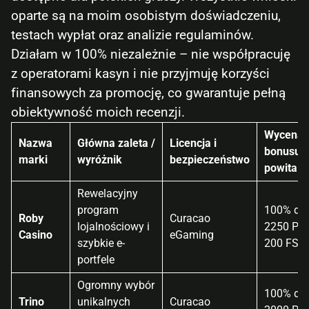
oparte są na moim osobistym doświadczeniu,
testach wypłat oraz analizie regulaminów.
Działam w 100% niezależnie – nie współpracuję
z operatorami kasyn i nie przyjmuję korzyści
finansowych za promocję, co gwarantuje pełną
obiektywność moich recenzji.
Wycena
Nazwa
Główna zaleta /
Licencja i
bonusu
marki
wyróżnik
bezpieczeństwo
powitaln
Rewelacyjny
program
100% do
Roby
Curacao
lojalnościowy i
2250 PL
Casino
eGaming
szybkie e-
200 FS
portfele
Ogromny wybór
100% do
Trino
unikalnych
Curacao