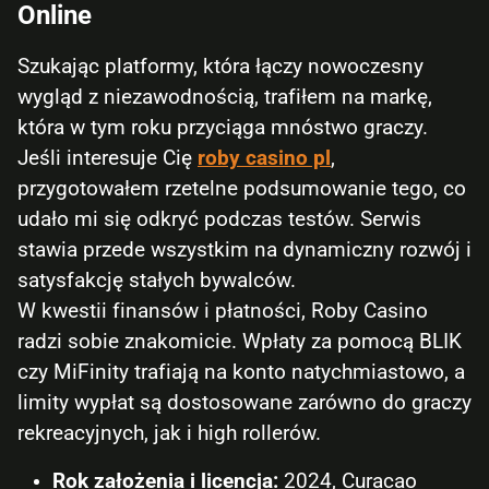
Online
Szukając platformy, która łączy nowoczesny
wygląd z niezawodnością, trafiłem na markę,
która w tym roku przyciąga mnóstwo graczy.
Jeśli interesuje Cię
roby casino pl
,
przygotowałem rzetelne podsumowanie tego, co
udało mi się odkryć podczas testów. Serwis
stawia przede wszystkim na dynamiczny rozwój i
satysfakcję stałych bywalców.
W kwestii finansów i płatności, Roby Casino
radzi sobie znakomicie. Wpłaty za pomocą BLIK
czy MiFinity trafiają na konto natychmiastowo, a
limity wypłat są dostosowane zarówno do graczy
rekreacyjnych, jak i high rollerów.
Rok założenia i licencja:
2024, Curacao