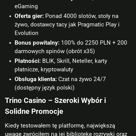
eGaming
Oferta gier:
Ponad 4000 slotów, stoły na
żywo, dostawcy tacy jak Pragmatic Play i
Evolution
Bonus powitalny:
100% do 2250 PLN + 200
darmowych spinów (obrót x35)
Płatności:
BLIK, Skrill, Neteller, karty
płatnicze, kryptowaluty
Obsługa klienta:
Czat na żywo 24/7
(dostępny język polski)
Trino Casino – Szeroki Wybór i
Solidne Promocje
Kiedy testowałem tę platformę, największą
uwagę zwróciłem na jej bibliotekę rozrywki oraz