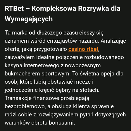
RTBet – Kompleksowa Rozrywka dla
Wymagających
Ta marka od dłuższego czasu cieszy się
uznaniem wśród entuzjastów hazardu. Analizując
ofertę, jaką przygotowało
casino rtbet
,
zauważyłem idealne połączenie rozbudowanego
kasyna internetowego z nowoczesnym
bukmacherem sportowym. To świetna opcja dla
osób, które lubią obstawiać mecze i
jednocześnie kręcić bębny na slotach.
Transakcje finansowe przebiegają
bezproblemowo, a obsługa klienta sprawnie
radzi sobie z rozwiązywaniem pytań dotyczących
warunków obrotu bonusami.