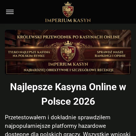
Najlepsze Kasyna Online w
Polsce 2026
Przetestowałem i dokładnie sprawdziłem
najpopularniejsze platformy hazardowe
dostępne dla polskich graczy. Wszystkie wnioski