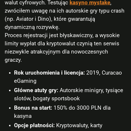
walut cyfrowych. Testując
kasyno mystake
,
zwróciłem uwagę na ich autorskie gry typu crash
(np. Aviator i Dino), które gwarantują
dynamiczną rozrywkę.
Proces rejestracji jest błyskawiczny, a wysokie
limity wypłat dla kryptowalut czynią ten serwis
niezwykle atrakcyjnym dla nowoczesnych
graczy.
Rok uruchomienia i licencja:
2019, Curacao
eGaming
Główne atuty gry:
Autorskie minigry, tysiące
slotów, bogaty sportsbook
Bonus na start:
150% do 3000 PLN dla
kasyna
Opcje płatności:
Kryptowaluty, karty